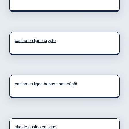
casino en ligne crypto
casino en ligne bonus sans dépôt
site de casino en ligne