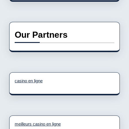
Our Partners
casino en ligne
meilleurs casino en ligne