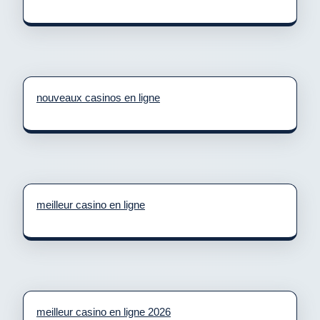
nouveaux casinos en ligne
meilleur casino en ligne
meilleur casino en ligne 2026