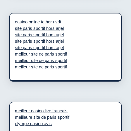
casino online tether usdt
site paris sportif hors arjel
site paris sportif hors arjel
site paris sportif hors arjel
site paris sportif hors arjel
meilleur site de paris sportif
meilleur site de paris sportif
meilleur site de paris sportif
meilleur casino live francais
meilleure site de paris sportif
olympe casino avis