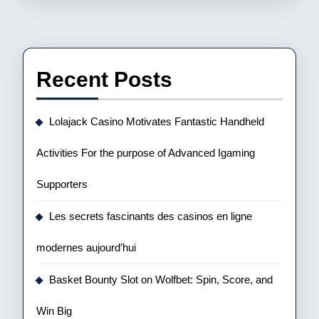
Recent Posts
Lolajack Casino Motivates Fantastic Handheld
Activities For the purpose of Advanced Igaming
Supporters
Les secrets fascinants des casinos en ligne
modernes aujourd’hui
Basket Bounty Slot on Wolfbet: Spin, Score, and
Win Big