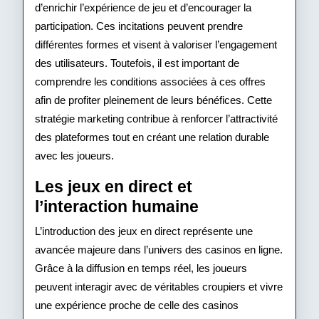
d’enrichir l’expérience de jeu et d’encourager la
participation. Ces incitations peuvent prendre
différentes formes et visent à valoriser l’engagement
des utilisateurs. Toutefois, il est important de
comprendre les conditions associées à ces offres
afin de profiter pleinement de leurs bénéfices. Cette
stratégie marketing contribue à renforcer l’attractivité
des plateformes tout en créant une relation durable
avec les joueurs.
Les jeux en direct et
l’interaction humaine
L’introduction des jeux en direct représente une
avancée majeure dans l’univers des casinos en ligne.
Grâce à la diffusion en temps réel, les joueurs
peuvent interagir avec de véritables croupiers et vivre
une expérience proche de celle des casinos