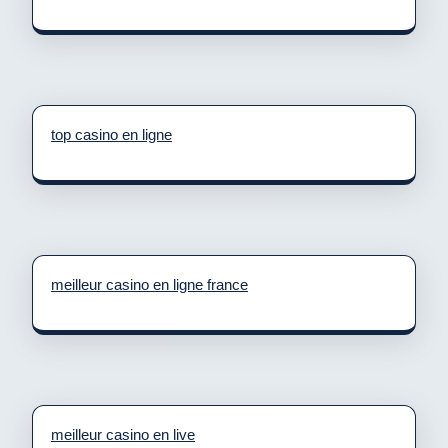
top casino en ligne
meilleur casino en ligne france
meilleur casino en live