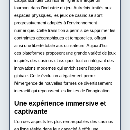
L’apparition des casinos en ligne a marqué un
tournant dans l’industrie du jeu. Autrefois limités aux
espaces physiques, les jeux de casino se sont
progressivement adaptés à l’environnement
numérique. Cette transition a permis de supprimer les
contraintes géographiques et temporelles, offrant
ainsi une liberté totale aux utilisateurs. Aujourd’hui,
ces plateformes proposent une grande variété de jeux
inspirés des casinos classiques tout en intégrant des
innovations modernes qui enrichissent l’expérience
globale. Cette évolution a également permis
l’émergence de nouvelles formes de divertissement
interactif qui repoussent les limites de l’imagination.
Une expérience immersive et
captivante
L’un des aspects les plus remarquables des casinos
en ligne réside dans leur capacité à offrir une