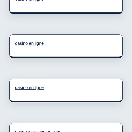
casino en ligne
casino en ligne
nouveau casino en ligne