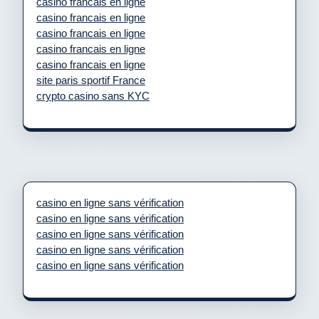
casino francais en ligne
casino francais en ligne
casino francais en ligne
casino francais en ligne
casino francais en ligne
site paris sportif France
crypto casino sans KYC
casino en ligne sans vérification
casino en ligne sans vérification
casino en ligne sans vérification
casino en ligne sans vérification
casino en ligne sans vérification