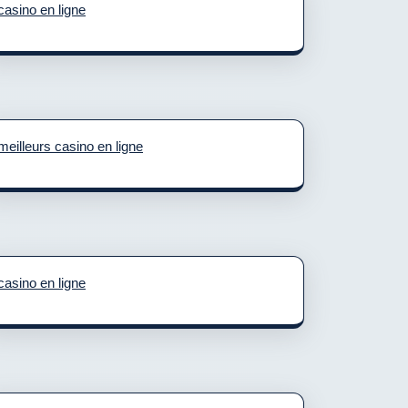
casino en ligne
meilleurs casino en ligne
casino en ligne