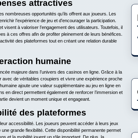
enses attractives
es nombreuses opportunités qu’ils offrent aux joueurs. Les
chir l’expérience de jeu et d’encourager la participation.
 visent à valoriser l’engagement des utilisateurs. Toutefois, il
s à ces offres afin de profiter pleinement de leurs bénéfices.
ractivité des plateformes tout en créant une relation durable
nteraction humaine
ancée majeure dans l’univers des casinos en ligne. Grâce à la
ir avec de véritables croupiers et vivre une expérience proche
 humaine ajoute une valeur supplémentaire au jeu en ligne en
tions en direct permettent également de renforcer l’immersion et
rtie devient un moment unique et engageant.
ibilité des plateformes
leur accessibilité. Les joueurs peuvent accéder à leurs jeux
re une grande flexibilité. Cette disponibilité permanente permet
 et la mobilité jouent un rôle important. De plus, la