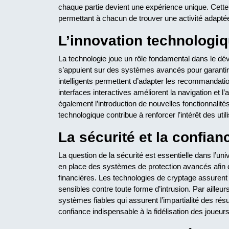
chaque partie devient une expérience unique. Cette 
permettant à chacun de trouver une activité adaptée
L’innovation technologiq
La technologie joue un rôle fondamental dans le d
s’appuient sur des systèmes avancés pour garantir 
intelligents permettent d’adapter les recommandatio
interfaces interactives améliorent la navigation et 
également l’introduction de nouvelles fonctionnalités
technologique contribue à renforcer l’intérêt des uti
La sécurité et la confia
La question de la sécurité est essentielle dans l’u
en place des systèmes de protection avancés afin de
financières. Les technologies de cryptage assurent 
sensibles contre toute forme d’intrusion. Par aille
systèmes fiables qui assurent l’impartialité des rés
confiance indispensable à la fidélisation des joueu