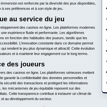
immersion est renforcée par la diversité des jeux disponibles,
 à ses préférences et à son style de jeu.
ue au service du jeu
éveloppement des casinos en ligne. Les plateformes modernes
une expérience fluide et performante. Les algorithmes
ns en fonction des habitudes des joueurs, tandis que les
l’accessibilité. L’innovation constante dans ce domaine permet
 qui rendent le jeu plus dynamique et attractif. Cette évolution
lisateurs et à maintenir leur engagement sur le long terme.
nce des joueurs
nivers des casinos en ligne. Les plateformes sérieuses mettent
 garantir la confidentialité des données personnelles et
la sécurité des transactions et protègent les informations
urs, les mécanismes de jeu équitable reposent sur des
ultats. Cette transparence contribue à instaurer un climat de
rs et au développement du secteur.