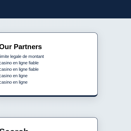
Our Partners
limite legale de montant
casino en ligne fiable
casino en ligne fiable
casino en ligne
casino en ligne