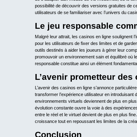
possibilité de découvrir des versions gratuites de c
utilisateurs de se familiariser avec l’univers du cas
Le jeu responsable comm
Malgré leur attrait, les casinos en ligne soulignent 
pour les utilisateurs de fixer des limites et de garde
outils destinés à aider les joueurs à gérer leur co
promouvoir un environnement sain et équilibré où le d
responsable constitue ainsi un élément fondamental
L’avenir prometteur des 
L’avenir des casinos en ligne s’annonce particuliè
transformer l’expérience utilisateur en introduisant
environnements virtuels deviennent de plus en plus 
évolution constante ouvre la voie à des expériences 
entre le réel et le virtuel devient de plus en plus fin
croissance tout en repoussant les limites de la créat
Conclusion