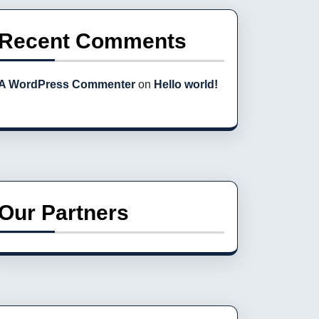
Recent Comments
A WordPress Commenter
on
Hello world!
Our Partners